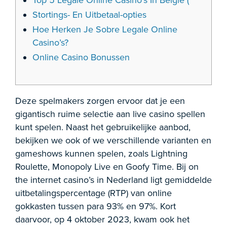
Top 5 Legale Online Casino’s In België (
Stortings- En Uitbetaal-opties
Hoe Herken Je Sobre Legale Online
Casino’s?
Online Casino Bonussen
Deze spelmakers zorgen ervoor dat je een
gigantisch ruime selectie aan live casino spellen
kunt spelen. Naast het gebruikelijke aanbod,
bekijken we ook of we verschillende varianten en
gameshows kunnen spelen, zoals Lightning
Roulette, Monopoly Live en Goofy Time. Bij on
the internet casino’s in Nederland ligt gemiddelde
uitbetalingspercentage (RTP) van online
gokkasten tussen para 93% en 97%. Kort
daarvoor, op 4 oktober 2023, kwam ook het