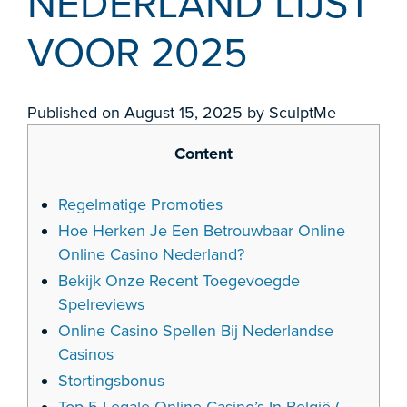
NEDERLAND LIJST
VOOR 2025
Published on
August 15, 2025
by
SculptMe
Content
Regelmatige Promoties
Hoe Herken Je Een Betrouwbaar Online
Online Casino Nederland?
Bekijk Onze Recent Toegevoegde
Spelreviews
Online Casino Spellen Bij Nederlandse
Casinos
Stortingsbonus