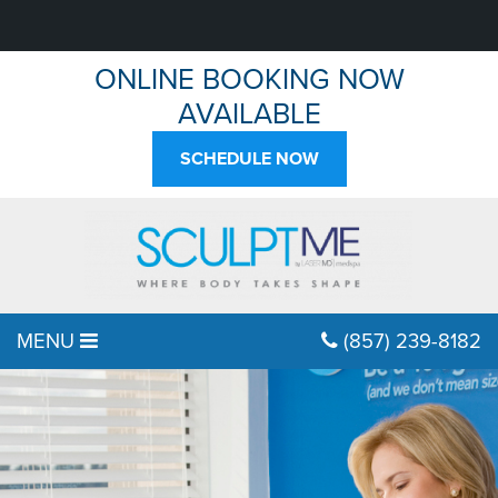
ONLINE BOOKING NOW
AVAILABLE
SCHEDULE NOW
MENU
(857) 239-8182