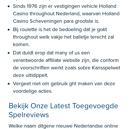
Sinds 1976 zijn er vestigingen vehicle Holland
Casino throughout Nederland, waarvan Holland
Casino Scheveningen para grootste is.
Bij roulette is het de bedoeling dat je gokt
throughout welk vakje het balletje terecht zal
komen.
Dat duidt erop dat many of us een
verantwoorde affiliate website zijn, die conform
de voorschriften werkt zoals sobre Kansspelwet
deze uitstippelt.
Vergeet niet om gebruik ght maken van deze
voordelige acties.
Bekijk Onze Latest Toegevoegde
Spelreviews
Welke naam ditgene nieuwe Nederlandse online