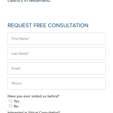
casino’s in Nederland.
REQUEST FREE CONSULTATION
Have you ever visited us before?
Yes
No
Interested in Virtual Consultation?